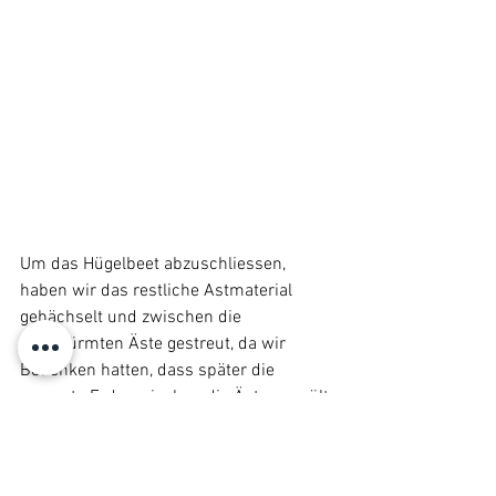
Um das Hügelbeet abzuschliessen, 
haben wir das restliche Astmaterial 
gehächselt und zwischen die 
aufgetürmten Äste gestreut, da wir 
Bedenken hatten, dass später die 
gesamte Erde zwischen die Äste gespült 
wird. Anschliessend werden zuerst die 
Grasnarben, umgedreht auf die Äste 
gelegt. Dies sollte möglichst nahtlos 