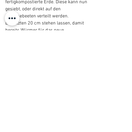
fertigkompostierte Erde. Diese kann nun 
gesiebt, oder direkt auf den 
Gemüsebeeten verteilt werden. 
Die letzten 20 cm stehen lassen, damit 
bereits Würmer für das neue 
Kompostjahr vorhanden sind. Das Gitter 
wieder aufbauen und den Plastik 
einsetzen. 
Wenn Du einmal das Gefühl hast, dass 
dein Kompost nicht aktiv genug ist, sind 
gekochte Essensreste oder etwas 
Karton ein guter Beschleuniger.
Für mich ist der Kompost ein weiterer 
Grund möglichst viele Produkte in 
Bioqualität zu kaufen, da sie 
anschliessend zersetzt werden und 
neue Ansaaten im Folgejahr nähren. 
Ich finde den Kompost einen guten 
ersten Schritt, um mit einem geringen 