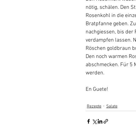
nötig, schälen. Den St
Rosenkohl in die einz
Bratpfanne geben. Zu
nachgiessen, bis der 
verdampfen lassen. Nu
Röschen goldbraun bra
Den noch warmen Rose
abschmecken. Für 5 M
werden.
En Guete!
Rezepte
Salate