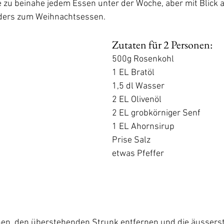
ge zu beinahe jedem Essen unter der Woche, aber mit Blick
nders zum Weihnachtsessen.
Zutaten für 2 Personen:
500g Rosenkohl
1 EL Bratöl
1,5 dl Wasser
2 EL Olivenöl
2 EL grobkörniger Senf
1 EL Ahornsirup
Prise Salz
etwas Pfeffer
n, den überstehenden Strunk entfernen und die äussersten