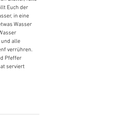
llt Euch der 
ser, in eine 
 etwas Wasser 
 Wasser 
und alle 
nf verrühren. 
d Pfeffer 
t serviert 