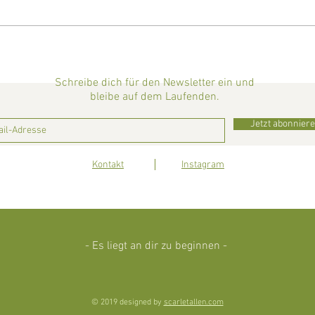
Rhabarber Rezepte
Meine
(salzi
Schreibe dich für den Newsletter ein und
bleibe auf dem Laufenden.
Jetzt abonnier
Kontakt
Instagram
- Es liegt an dir zu beginnen -
© 2019 designed by
scarletallen.com