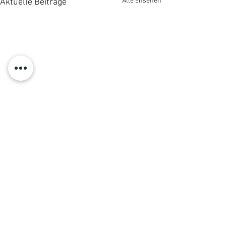
Alle ansehen
Aktuelle Beiträge
Kommentare
Rhabarber Rezepte
Kommentar verfassen...