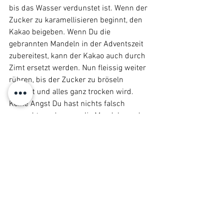
bis das Wasser verdunstet ist. Wenn der 
Zucker zu karamellisieren beginnt, den 
Kakao beigeben. Wenn Du die 
gebrannten Mandeln in der Adventszeit 
zubereitest, kann der Kakao auch durch 
Zimt ersetzt werden. Nun fleissig weiter 
rühren, bis der Zucker zu bröseln 
beginnt und alles ganz trocken wird. 
Keine Angst Du hast nichts falsch 
gemacht, auch wenn die Mandeln noch 
gar nicht aussehen wie die gekauften. 
Jetzt nicht aufhören zu rühren, denn der 
Zucker beginnt nun wieder zu 
schmelzen und legt sich wunderbar um 
die Mandeln. Wenn sie schön glänzen, 
aber noch eine bröselige Struktur 
haben, sind die gebrannten Mandeln 
fertig. Zum auskühlen auf ein 